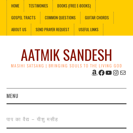
HOME
TESTIMONIES
BOOKS (FREE E-BOOKS)
GOSPEL TRACTS
COMMON QUESTIONS
GUITAR CHORDS
ABOUT US
SEND PRAYER REQUEST
USEFUL LINKS
AATMIK SANDESH
MASIHI SATSANG | BRINGING SOULS TO THE LIVING GOD
Amazon
Facebook
YouTube
Instag
Mail
MENU
HOME
पाप का वैद्य – यीशु मसीह
TESTIMONIES