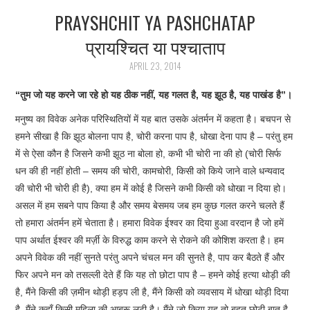
PRAYSHCHIT YA PASHCHATAP
ARTICLES
प्रायश्चित या पश्चाताप
DOWNLOADS
APRIL 23, 2014
HINDI SONGS
“तुम जो यह करने जा रहे हो यह ठीक नहीं, यह गलत है, यह झूठ है, यह पाखंड है”।
मनुष्य का विवेक अनेक परिस्थितियों में यह बात उसके अंतर्मन में कहता है। बचपन से
COMMON QUESTIONS
हमने सीखा है कि झूठ बोलना पाप है, चोरी करना पाप है, धोखा देना पाप है – परंतु हम
में से ऐसा कौन है जिसने कभी झूठ ना बोला हो, कभी भी चोरी ना की हो (चोरी सिर्फ
CONTACT US
धन की ही नहीं होती – समय की चोरी, कामचोरी, किसी को किये जाने वाले धन्यवाद
की चोरी भी चोरी ही है), क्या हम में कोई है जिसने कभी किसी को धोखा न दिया हो।
असल में हम सबने पाप किया है और समय बेसमय जब हम कुछ गलत करने चलते हैं
तो हमारा अंतर्मन हमें चेताता है। हमारा विवेक ईश्वर का दिया हुआ वरदान है जो हमें
पाप अर्थात ईश्वर की मर्ज़ी के विरुद्ध काम करने से रोकने की कोशिश करता है। हम
अपने विवेक की नहीं सुनते परंतु अपने चंचल मन की सुनते है, पाप कर बैठते हैं और
फिर अपने मन को तसल्ली देते हैं कि यह तो छोटा पाप है – हमने कोई हत्या थोड़ी की
है, मैंने किसी की ज़मीन थोड़ी हड़प ली है, मैंने किसी को व्यवसाय में धोखा थोड़ी दिया
है, मैंने कहाँ किसी महिला की आबरू लूटी है। मैंने जो किया यह तो बहुत छोटी बात है,