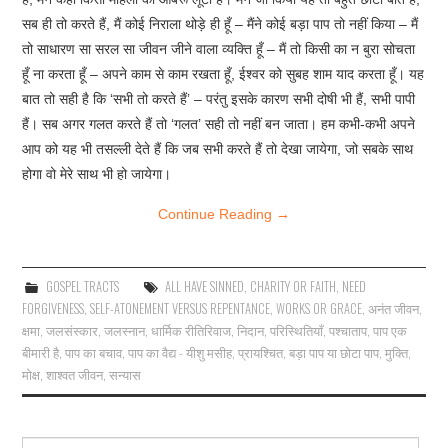
सब ही तो करते हैं, मैं कोई निराला थोड़े ही हूँ – मैंने कोई बड़ा पाप तो नहीं किया – मैं
तो साधारण सा सरल सा जीवन जीने वाला व्यक्ति हूँ – मैं तो किसी का न बुरा सोचता
हूँ ना करता हूँ – अपने काम से काम रखता हूँ, ईश्वर को सुबह शाम याद करता हूँ। यह
बात तो सही है कि ‘सभी तो करते हैं’ – परंतु इसके कारण सभी दोषी भी हैं, सभी पापी
हैं। सब अगर गलत करते हैं तो ‘गलत’ सही तो नहीं बन जाता। हम कभी-कभी अपने
आप को यह भी तसल्ली देते हैं कि जब सभी करते हैं तो देखा जायेगा, जो सबके साथ
होगा वो मेरे साथ भी हो जायेगा।
Continue Reading
→
GOSPEL TRACTS
ALL HAVE SINNED
,
CHARITY OR FAITH
,
NEED
FORGIVENESS
,
SELF-ATONEMENT VERSUS REPENTANCE
,
WORKS OR GRACE
,
अनंत जीवन
,
क्षमा
,
जलसंस्कार
,
जलस्नान
,
धार्मिक रीतिरिवाज
,
निदान
,
परिस्थितियाँ
,
पश्चाताप
,
पाप एक
बीमारी है
,
पाप का बचाव
,
पाप का वैद्य - यीशु मसीह
,
प्रायश्चित
,
बड़ा पाप या छोटा पाप
,
मुक्ति
,
मोक्ष
,
शाश्वत जीवन
,
सन्यास
Search